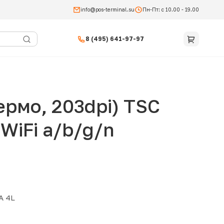
info@pos-terminal.su
Пн-Пт: с 10.00 - 19.00
8 (495) 641-97-97
рмо, 203dpi) TSC
WiFi a/b/g/n
A 4L