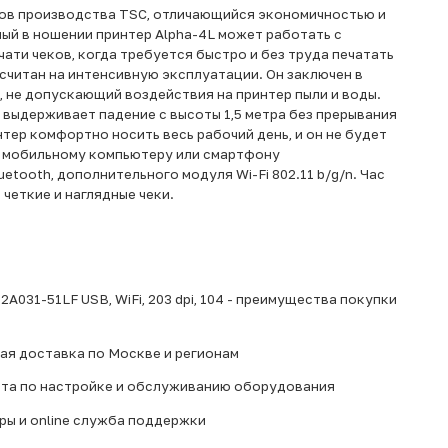
ков производства TSC, отличающийся экономичностью и
ый в ношении принтер Alpha-4L может работать с
ти чеков, когда требуется быстро и без труда печатать
ссчитан на интенсивную эксплуатации. Он заключен в
 не допускающий воздействия на принтер пыли и воды.
выдерживает падение с высоты 1,5 метра без прерывания
нтер комфортно носить весь рабочий день, и он не будет
 мобильному компьютеру или смартфону
tooth, дополнительного модуля Wi-Fi 802.11 b/g/n. Час
 четкие и наглядные чеки.
A031-51LF USB, WiFi, 203 dpi, 104 - преимущества покупки
рая доставка по Москве и регионам
ста по настройке и обслуживанию оборудования
ры и online служба поддержки