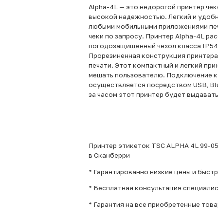
Alpha-4L — это недорогой принтер че
высокой надежностью. Легкий и удобн
любыми мобильными приложениями печа
чеки по запросу. Принтер Alpha-4L ра
погодозащищенный чехол класса IP54,
Прорезиненная конструкция принтера 
печати. Этот компактный и легкий при
мешать пользователю. Подключение к
осуществляется посредством USB, Blue
за часом этот принтер будет выдавать
Принтер этикеток TSC ALPHA 4L 99-052
в Сканберри
* Гарантированно низкие цены и быст
* Бесплатная консультация специали
* Гарантия на все приобретенные това