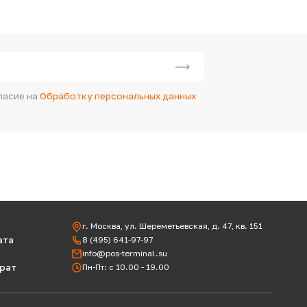
ласие на
Обработку персональных данных
г. Москва, ул. Шереметьевская, д. 47, кв. 151
ата
8 (495) 641-97-97
info@pos-terminal.su
врат
Пн-Пт: с 10.00 - 19.00