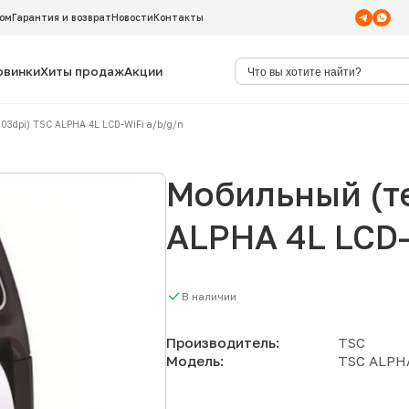
ом
Гарантия и возврат
Новости
Контакты
овинки
Хиты продаж
Акции
03dpi) TSC ALPHA 4L LCD-WiFi a/b/g/n
Мобильный (те
ALPHA 4L LCD-
В наличии
Производитель:
TSC
Модель:
TSC ALPH